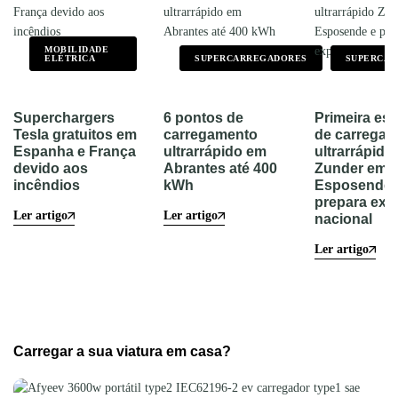
MOBILIDADE
ELÉTRICA
SUPERCARREGADORES
SUPERCA
Superchargers
6 pontos de
Primeira es
Tesla gratuitos em
carregamento
de carrega
Espanha e França
ultrarrápido em
ultrarrápido
devido aos
Abrantes até 400
Zunder em
incêndios
kWh
Esposende 
prepara ex
Ler artigo
Ler artigo
nacional
Ler artigo
Carregar a sua viatura em casa?