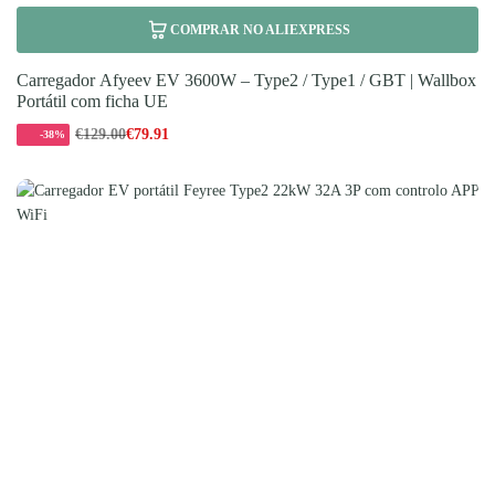
COMPRAR NO ALIEXPRESS
Carregador Afyeev EV 3600W – Type2 / Type1 / GBT | Wallbox
Portátil com ficha UE
€
129.00
€
79.91
-38%