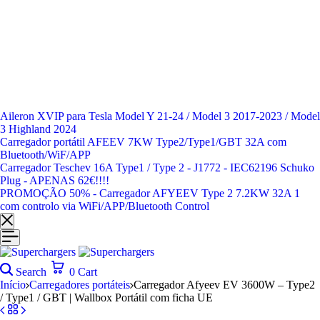
Aileron XVIP para Tesla Model Y 21-24 / Model 3 2017-2023 / Model
3 Highland 2024
Carregador portátil AFEEV 7KW Type2/Type1/GBT 32A com
Bluetooth/WiF/APP
Carregador Teschev 16A Type1 / Type 2 - J1772 - IEC62196 Schuko
Plug - APENAS 62€!!!!
PROMOÇÃO 50% - Carregador AFYEEV Type 2 7.2KW 32A 1
com controlo via WiFi/APP/Bluetooth Control
Search
0
Cart
Início
Carregadores portáteis
Carregador Afyeev EV 3600W – Type2
/ Type1 / GBT | Wallbox Portátil com ficha UE