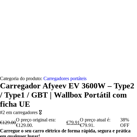
Categoria do produto:
Carregadores portáteis
Carregador Afyeev EV 3600W – Type2
/ Type1 / GBT | Wallbox Portátil com
ficha UE
#2 em carregadores 🎖️
O preço original era:
O preço atual é:
38%
€
129.00
€
79.91
€129.00.
€79.91.
OFF
Carregue o seu carro elétrico de forma rápida, segura e prática
em qualquer lugar!