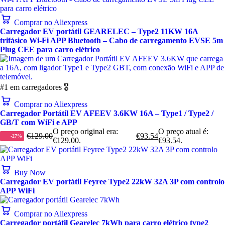
Comprar no Aliexpress
Carregador EV portátil GEARELEC – Type2 11KW 16A
trifásico Wi-Fi APP Bluetooth – Cabo de carregamento EVSE 5m
Plug CEE para carro elétrico
#1 em carregadores 🎖️
Comprar no Aliexpress
Carregador Portátil EV AFEEV 3.6KW 16A – Type1 / Type2 /
GB/T com WiFi e APP
O preço original era:
O preço atual é:
€
129.00
€
93.54
-27%
€129.00.
€93.54.
Buy Now
Carregador EV portátil Feyree Type2 22kW 32A 3P com controlo
APP WiFi
Comprar no Aliexpress
Carregador portátil Gearelec 7kWh para carro elétrico type2