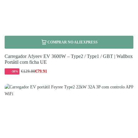
COMPRAR NO ALIEXPRESS
Carregador Afyeev EV 3600W – Type2 / Type1 / GBT | Wallbox
Portátil com ficha UE
€
129.00
€
79.91
-38%