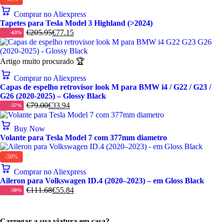
Comprar no Aliexpress
Tapetes para Tesla Model 3 Highland (>2024)
€
205.95
€
77.15
-63%
Artigo muito procurado 🏆
Comprar no Aliexpress
Capas de espelho retrovisor look M para BMW i4 / G22 / G23 /
G26 (2020-2025) – Glossy Black
€
79.00
€
33.94
-57%
Buy Now
Volante para Tesla Model 7 com 377mm diametro
-50%
Comprar no Aliexpress
Aileron para Volkswagen ID.4 (2020–2023) – em Gloss Black
€
111.68
€
55.84
-50%
Carregar a sua viatura em casa?