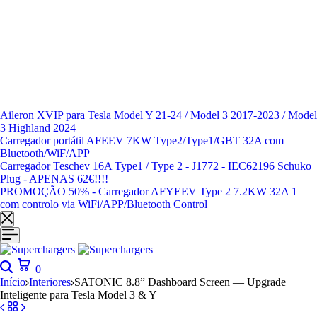
Aileron XVIP para Tesla Model Y 21-24 / Model 3 2017-2023 / Model
3 Highland 2024
Carregador portátil AFEEV 7KW Type2/Type1/GBT 32A com
Bluetooth/WiF/APP
Carregador Teschev 16A Type1 / Type 2 - J1772 - IEC62196 Schuko
Plug - APENAS 62€!!!!
PROMOÇÃO 50% - Carregador AFYEEV Type 2 7.2KW 32A 1
com controlo via WiFi/APP/Bluetooth Control
0
Início
Interiores
SATONIC 8.8” Dashboard Screen — Upgrade
Inteligente para Tesla Model 3 & Y