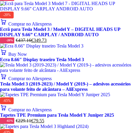
-20%
Comprar no Aliexpress
Ecrã para Tesla Model 3 / Model Y – DIGITAL HEADS UP
DISPLAY 9.66” CARPLAY / ANDROID AUTO
€
437.16
€
349.73
-20%
Buy Now
Ecra 8.66″ Display traseiro Tesla Model 3
Comprar no Aliexpress
Tesla Model 3 (2019-2023) / Model Y (2019-) – adesivos acessórios
para volante feito de alcântara – AliExpress
-65%
Comprar no Aliexpress
Tapetes TPE Premium para Tesla Model Y Juniper 2025
€
229.11
€
79.55
-65%
-63%