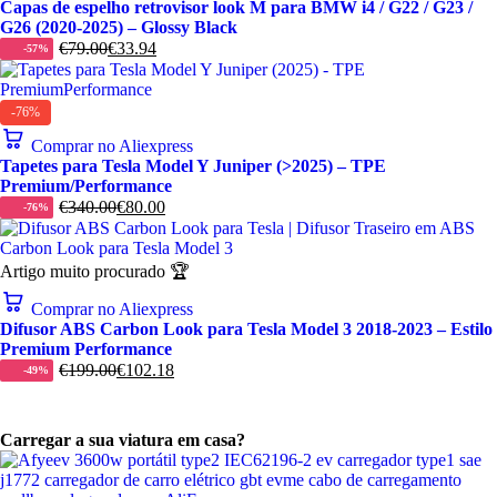
Capas de espelho retrovisor look M para BMW i4 / G22 / G23 /
G26 (2020-2025) – Glossy Black
€
79.00
€
33.94
-57%
-76%
Comprar no Aliexpress
Tapetes para Tesla Model Y Juniper (>2025) – TPE
Premium/Performance
€
340.00
€
80.00
-76%
Artigo muito procurado 🏆
Comprar no Aliexpress
Difusor ABS Carbon Look para Tesla Model 3 2018-2023 – Estilo
Premium Performance
€
199.00
€
102.18
-49%
Carregar a sua viatura em casa?