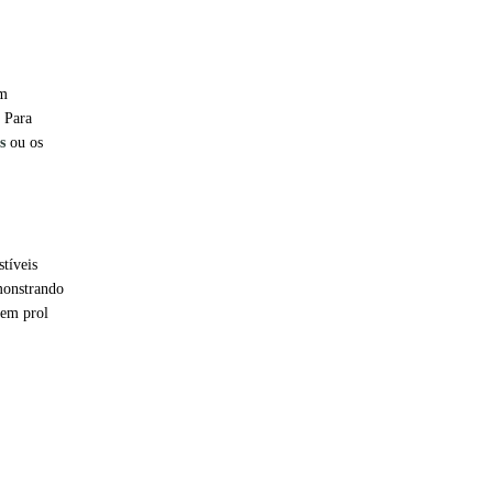
um
. Para
s
ou os
tíveis
emonstrando
 em prol