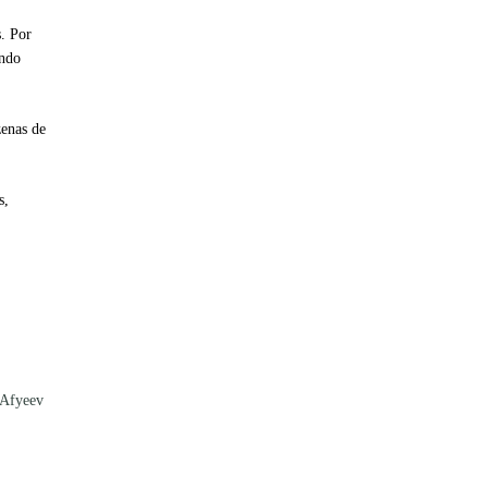
s. Por
endo
enas de
s,