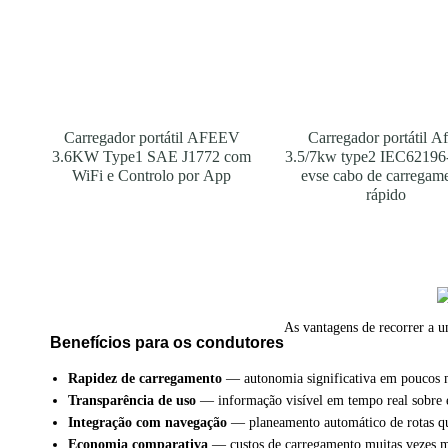
Carregador portátil AFEEV
Carregador portátil A
3.6KW Type1 SAE J1772 com
3.5/7kw type2 IEC62196
WiFi e Controlo por App
evse cabo de carregam
rápido
As vantagens de recorrer a u
Benefícios para os condutores
Rapidez de carregamento
— autonomia significativa em poucos 
Transparência de uso
— informação visível em tempo real sobre e
Integração com navegação
— planeamento automático de rotas qu
Economia comparativa
— custos de carregamento muitas vezes ma