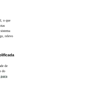
l, o que
otas
 sistema
go, relevo
plificada
ade de
o do
 para