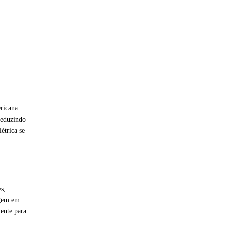
ricana
reduzindo
étrica se
s,
agem em
ente para