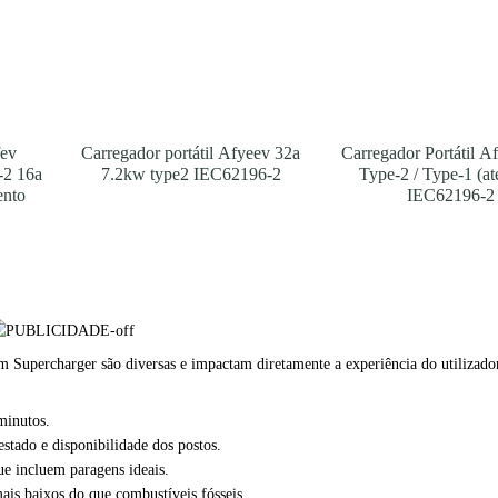
fev
Carregador portátil Afyeev 32a
Carregador Portátil 
-2 16a
7.2kw type2 IEC62196-2
Type-2 / Type-1 (a
ento
IEC62196-2
m Supercharger são diversas e impactam diretamente a experiência do utilizado
minutos.
stado e disponibilidade dos postos.
e incluem paragens ideais.
is baixos do que combustíveis fósseis.