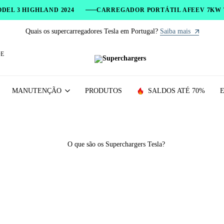
MODEL 3 HIGHLAND 2024
CARREGADOR PORTÁTIL AFEEV 7KW T
Quais os supercarregadores Tesla em Portugal?
Saiba mais
E
Superchargers
Carregadores
e
acessórios
MANUTENÇÃO
PRODUTOS
SALDOS ATÉ 70%
para
veículos
elétricos