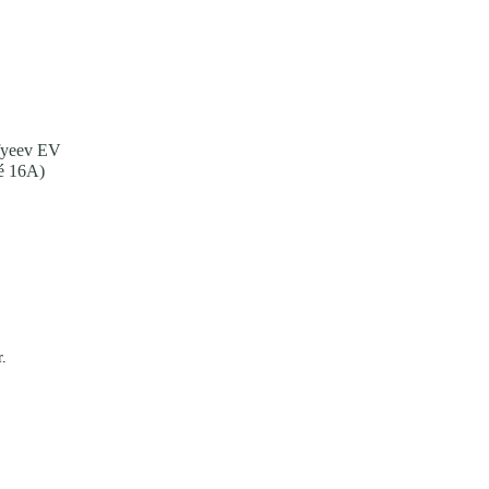
Afyeev EV
té 16A)
r.