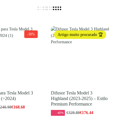
-30%
Artigo muito procurado 🏆
para Tesla Model 3
Difusor Tesla Model 3
 (>2024)
Highland (2023-2025) – Estilo
Premium Performance
€
240.98
€
168.68
€
320.80
€
176.44
-45%