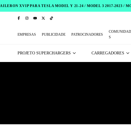
AILERON XVIP PARA TESLA MODEL Y 21-24 / MODEL 3 2017-2023 / 
COMUNIDAD
EMPRESAS
PUBLICIDADE
PATROCINADORES
S
PROJETO SUPERCHARGERS
CARREGADORES