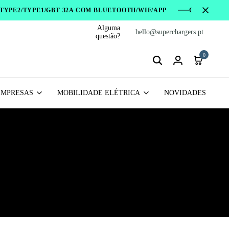
YPE2/TYPE1/GBT 32A COM BLUETOOTH/WIF/APP
CARREGADOR
Alguma
hello@superchargers.pt
Preços praticados nos
questão?
0
EMPRESAS
MOBILIDADE ELÉTRICA
NOVIDADES
d