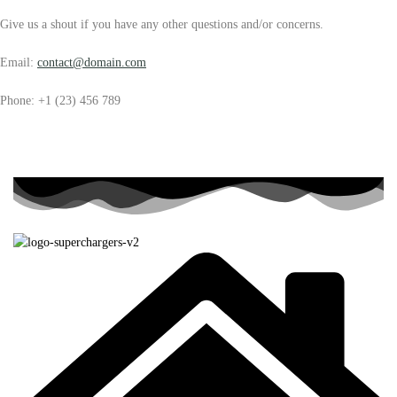
Give us a shout if you have any other questions and/or concerns.
Email:
contact@domain.com
Phone: +1 (23) 456 789