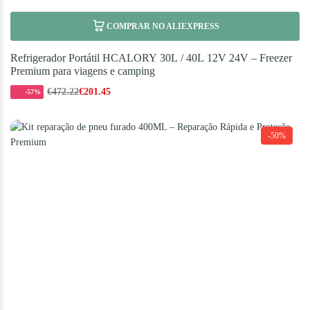
COMPRAR NO ALIEXPRESS
Refrigerador Portátil HCALORY 30L / 40L 12V 24V – Freezer
Premium para viagens e camping
€
472.22
€
201.45
-57%
-50%