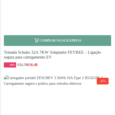
COMPRAR NO ALIEXPRESS
Tomada Schuko 32A 7KW Adaptador FEYREE – Ligação
segura para carregamento EV
€
31.70
€
16.48
-48%
-56%