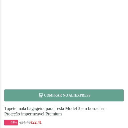
COMPRAR NO ALIEXPRESS
Tapete mala bagageira para Tesla Model 3 em borracha –
Proteção impermeável Premium
€
34.48
€
22.41
-35%