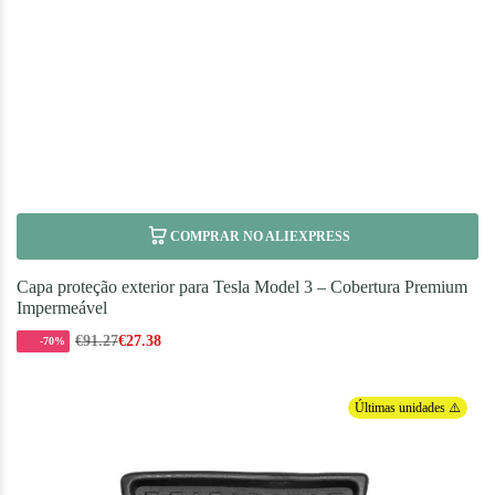
COMPRAR NO ALIEXPRESS
Capa proteção exterior para Tesla Model 3 – Cobertura Premium
Impermeável
€
91.27
€
27.38
-70%
Últimas unidades ⚠️