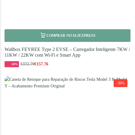
COMPRAR NO ALIEXPRESS
Wallbox FEYREE Type 2 EVSE – Carregador Inteligente 7KW /
11KW / 22KW com Wi-Fi e Smart App
€
372.79
€
157.76
-58%
-50%