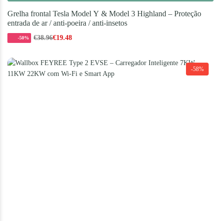
Grelha frontal Tesla Model Y & Model 3 Highland – Proteção
entrada de ar / anti-poeira / anti-insetos
€
38.96
€
19.48
-50%
-58%