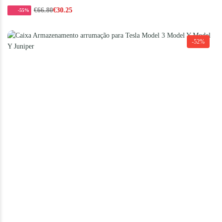
€
66.80
€
30.25
-55%
-52%