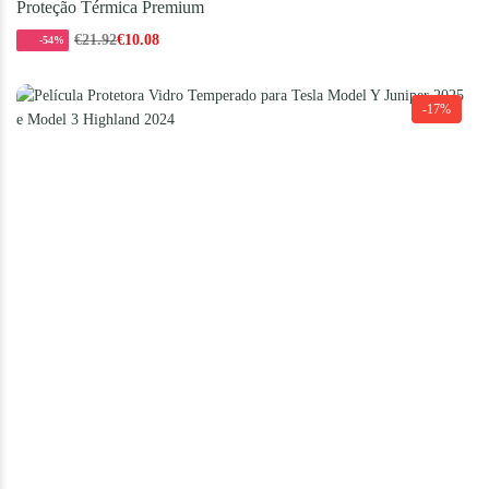
Proteção Térmica Premium
€
21.92
€
10.08
-54%
-17%